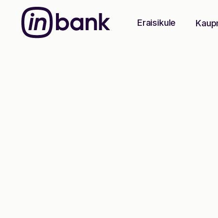
Eraisikule
Kaup
Maksa hiljem
Osta kohe
ja
maksa siis, k
sulle sobib