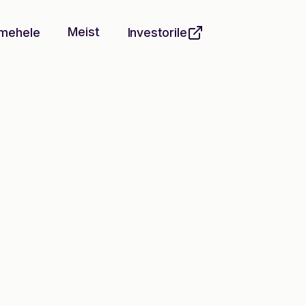
Meist
mehele
Investorile
ui