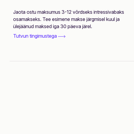
Jaota ostu maksumus 3-12 võrdseks intressivabaks
osamakseks. Tee esimene makse järgmisel kuul ja
ülejäänud maksed iga 30 päeva järel.
Tutvun tingimustega
Nutikas
f