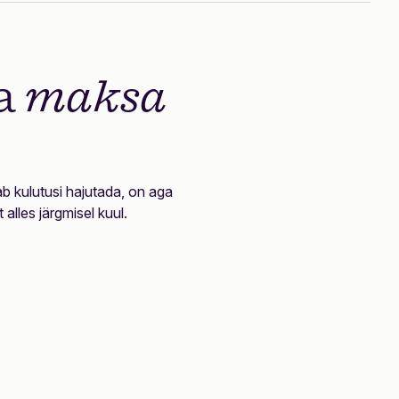
ja
maksa
b kulutusi hajutada, on aga
lles järgmisel kuul.