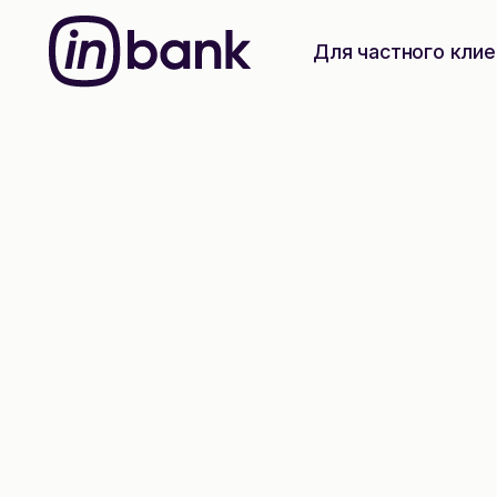
Для частного клие
Домашний малый кредит
Умное решение 
создания дом