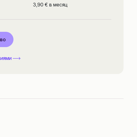
3,90 € в месяц
тво
виями