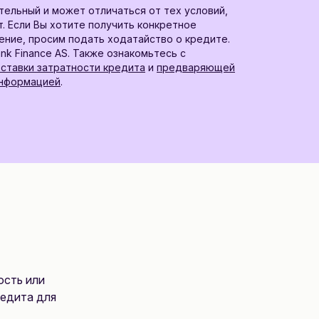
тельный и может отличаться от тех условий,
. Если Вы хотите получить конкретное
ние, просим подать ходатайство о кредите.
nk Finance AS. Также ознакомьтесь с
ставки затратности кредита
и
предваряющей
информацией
.
ость или
редита для