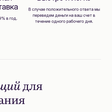
тавка
В случае положительного ответа мы
переведем деньги на ваш счет в
9% в год.
течение одного рабочего дня.
ящий
для
вания