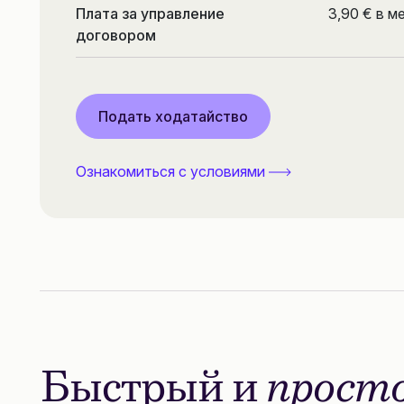
Плата за управление
3,90 € в м
договором
Подать ходатайство
Ознакомиться с условиями
Быстрый и
прост