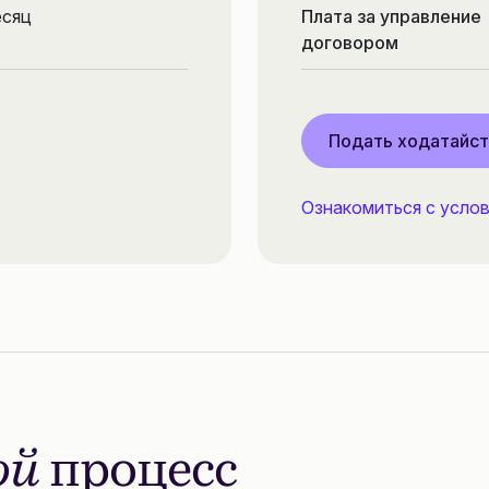
есяц
Плата за управление
договором
Подать ходатайс
Ознакомиться с усло
ой
процесс