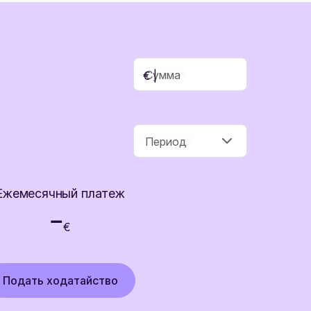
Cумма
€ |
Период
Ежемесячный платеж
-
€
Подать ходатайство