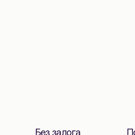
Без залога
П