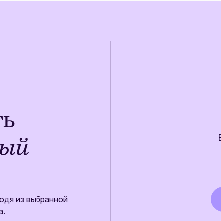
ть
ный
одя из выбранной
а.