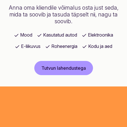
Anna oma kliendile võimalus osta just seda,
mida ta soovib ja tasuda täpselt nii, nagu ta
soovib.
Mood
Kasutatud autod
Elektroonika
E-liikuvus
Roheenergia
Kodu ja aed
Tutvun lahendustega