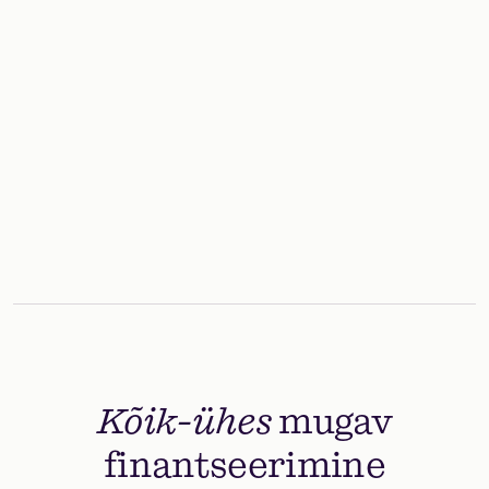
Lihtsad ja toimivad lahendused
Kiired ja mugavad täisdigitaalsed lahendused igal ajal
ja igal pool.
Kõik-ühes
mugav
finantseerimine