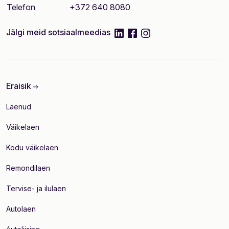
Telefon
+372 640 8080
linkedIn
facebook
instagram
Jälgi meid sotsiaalmeedias
Eraisik
Laenud
Väikelaen
Kodu väikelaen
Remondilaen
Tervise- ja ilulaen
Autolaen