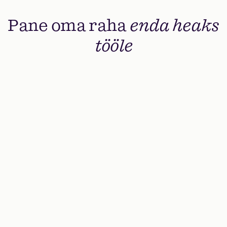
Pane oma raha
enda heaks
tööle