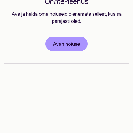
Online
-teenus
Ava ja halda oma hoiuseid olenemata sellest, kus sa
parajasti oled.
Avan hoiuse
Nutikas
finantseerimine
kodupangast