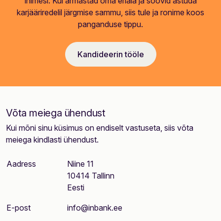
inimesi. Kui armastad oma eriala ja soovid astuda
karjääriredelil järgmise sammu, siis tule ja ronime koos
panganduse tippu.
Kandideerin tööle
Võta meiega ühendust
Kui mõni sinu küsimus on endiselt vastuseta, siis võta
meiega kindlasti ühendust.
Aadress
Niine 11
10414 Tallinn
Eesti
E-post
info@inbank.ee