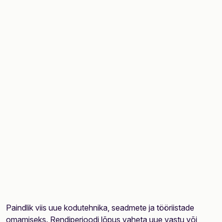
Paindlik viis uue kodutehnika, seadmete ja tööriistade
omamiseks. Rendiperioodi lõpus vaheta uue vastu või