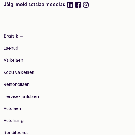
linkedIn
facebook
instagram
Jälgi meid sotsiaalmeedias
Eraisik
Laenud
Väikelaen
Kodu väikelaen
Remondilaen
Tervise- ja ilulaen
Autolaen
Autoliising
Renditeenus